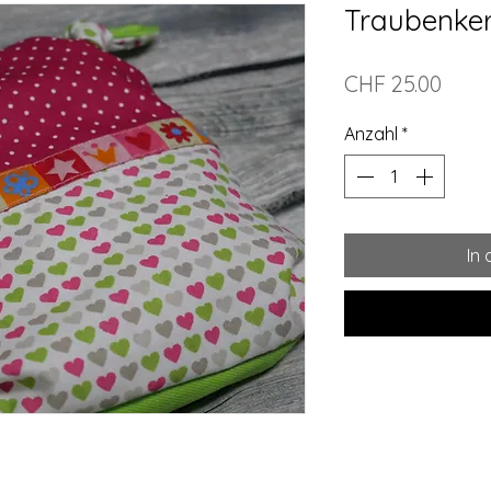
Traubenker
Preis
CHF 25.00
Anzahl
*
In