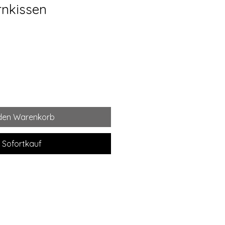
nkissen
 den Warenkorb
Sofortkauf