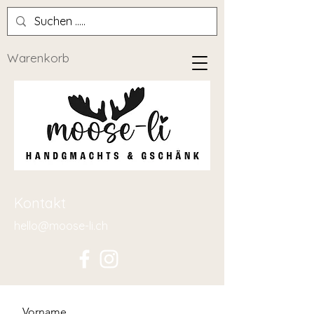
Warenkorb
Kontakt
hello@moose-li.ch
Vorname