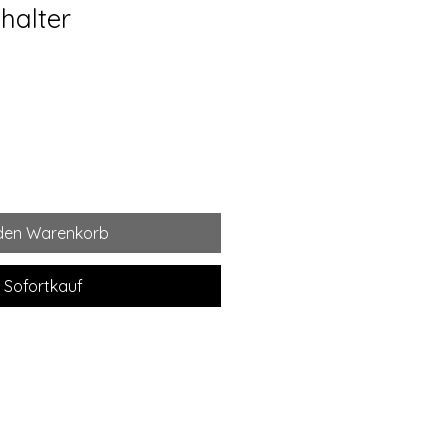
halter
 den Warenkorb
Sofortkauf