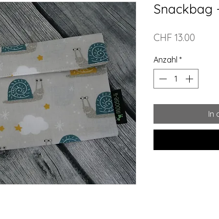
Snackbag -
Preis
CHF 13.00
Anzahl
*
In