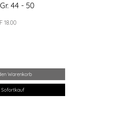
r. 44 - 50
ndardpreis
Sale-
 18.00
Preis
 den Warenkorb
Sofortkauf