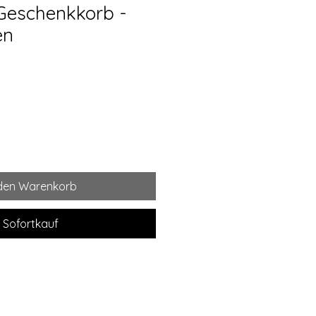
Geschenkkorb -
en
 den Warenkorb
Sofortkauf